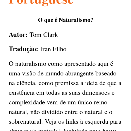
l
g
h
O que é Naturalismo?
i
Autor:
Tom Clark
s
Tradução:
Iran Filho
O naturalismo como apresentado aqui é
m
uma visão de mundo abrangente baseado
na ciência, como premissa a ideia de que a
.
existência em todas as suas dimensões e
complexidade vem de um único reino
o
natural, não dividido entre o natural e o
sobrenatural. Veja os links à esquerda para
r
obter mais material, incluindo uma breve