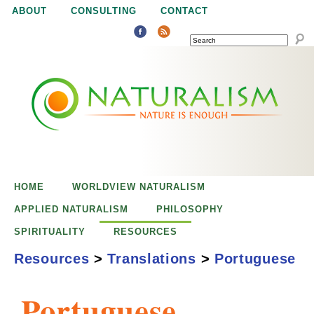
Jump to navigation
ABOUT
CONSULTING
CONTACT
SEARCH
N
N
a
a
t
u
t
r
e
HOME
WORLDVIEW NATURALISM
u
i
APPLIED NATURALISM
PHILOSOPHY
s
SPIRITUALITY
RESOURCES
r
e
Resources
>
Translations
>
Portuguese
n
a
o
Portuguese
u